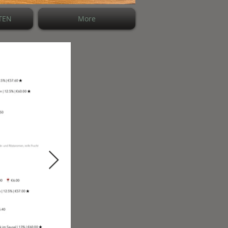
TEN
More