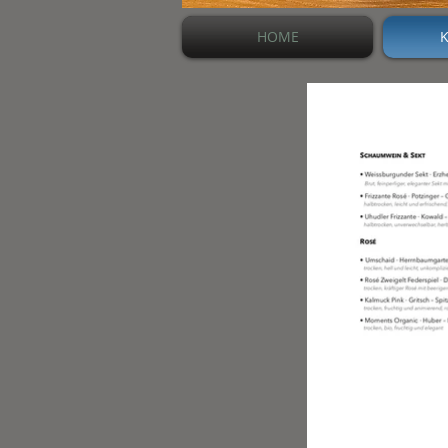
HOME
K