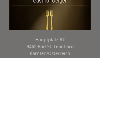
Hauptplatz 67
9462 Bad St. Leonhard
Kärnten/Österreich
Tel.: 04350/22 53
info@gasthof-geiger.at
Montag-Donnerstag 8-15 Uhr
Freitag-
Samstag ab 8 Uhr
Sonntag 8-15 Uhr
Küchenzeiten
Montag-Sonntag
11:30-14 Uhr
Freitag & Samstag
18-21 Uhr